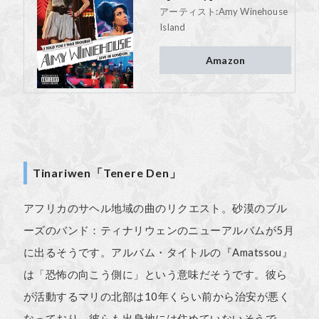
アーティスト:
Amy Winehouse
Island
Amazon
Tinariwen「Tenere Den」
アフリカのサヘル地域の曲のリク
エス
ト。砂漠のブル
ーズのバンド：ティナリウェンのニューアルバムが5月
に出るそうです。アルバム・タイトルの『Amatssou』
は「恐怖の向こう側に」という意味だそうです。彼ら
が活動するマリの北部は10年くらい前から治安が悪く
なっており、彼らも出身地には住めていないそうで