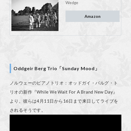
Wedge
Amazon
Oddgeir Berg Trio「Sunday Mood」
ノルウェー
のピ
アノト
リオ：オッ
ドガ
イ・バルグ・ト
リオの新作『While We Wait For A Brand New Day』
より。彼らは4月11日から16日まで来日してライブを
されるそうです。