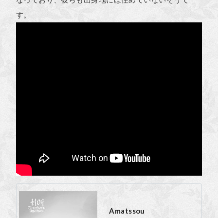
す。
Amatssou