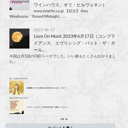
ワインハウス、オリ・ヒルヴォネン）
www.interfm.co.jp 【目次】 Amy
Winehouse「'Round Midnight」…
2023-06-27
Love On Music 2023年6月17日（コンプラ
イアンス、エヴリシング・バット・ザ・ガ
ール…
今回は月1回のCBDトークでした。いい曲もたくさんかかりまし
た…
新しい記事
(2023-04-03)
松尾潔のメロウな夜 2023月3月27日（JUJU、クロイ・…
過去の記事
(2023-04-01)
ジャズ・トゥナイト 2023年3月25日（追悼：ウェイン…
記事一覧
コメントを書く