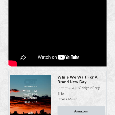
While We Wait For A
Brand New Day
アーティスト:
Oddgeir Berg
Trio
Ozella Music
Amazon